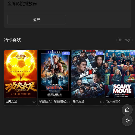
金牌影院
播放器
蓝光
猜你喜欢
换一换
蓝光
蓝光
蓝
功夫女足
宇宙巨人：希曼崛起
捕风追影
惊声尖笑6
6.4
5.3
8.1