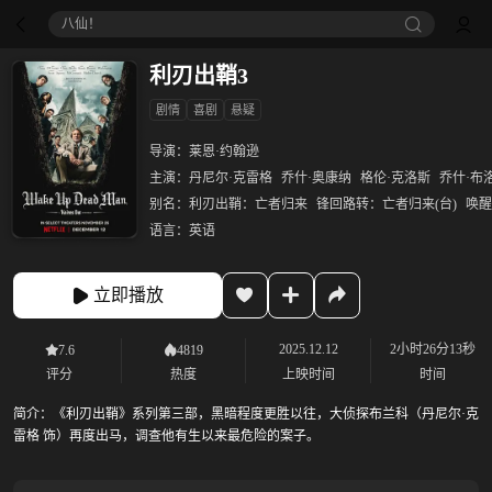
八仙！
利刃出鞘3
剧情
喜剧
悬疑
导演：
莱恩·约翰逊
主演：
丹尼尔·克雷格
乔什·奥康纳
格伦·克洛斯
乔什·布
别名：
利刃出鞘：亡者归来
锋回路转：亡者归来(台)
唤醒
语言：
英语
立即播放
2025.12.12
2小时26分13秒
7.6
4819
评分
热度
上映时间
时间
简介：
《利刃出鞘》系列第三部，黑暗程度更胜以往，大侦探布兰科（丹尼尔·克
雷格 饰）再度出马，调查他有生以来最危险的案子。