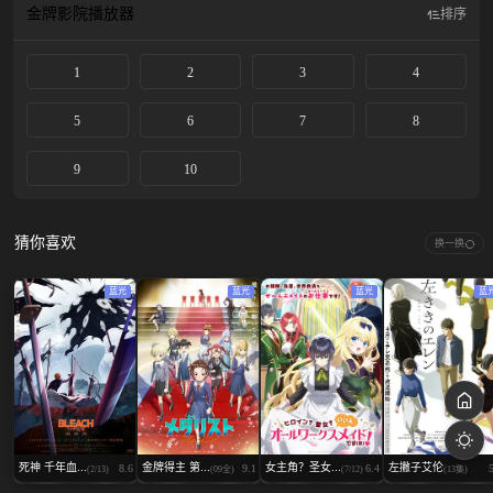
金牌影院
播放器
排序
1
2
3
4
5
6
7
8
9
10
猜你喜欢
换一换
蓝光
蓝光
蓝光
蓝
死神 千年血...
金牌得主 第...
女主角？圣女...
左撇子艾伦
8.6
9.1
6.4
(2/13)
(09全)
(7/12)
(13集)