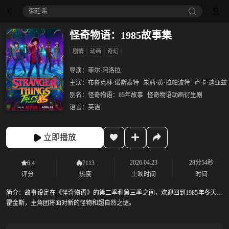
御廷谣‎
怪奇物语：1985故事集
剧情
动画
奇幻
导演：
菲尔·阿洛拉
主演：
布鲁克林·诺斯泰特
朱莉·黄·拉帕波特
卢卡·迪亚兹
别名：
怪奇物语：85年故事
怪奇物语动画衍生剧
语言：
英语
立即播放
2026.04.23
28分54秒
6.4
7113
评分
热度
上映时间
时间
简介：
故事设定在《怪奇物语》的第二季和第三季之间，欢迎回到1985年冬天的
霍金斯，主角团将面对新的怪物和超自然之谜。