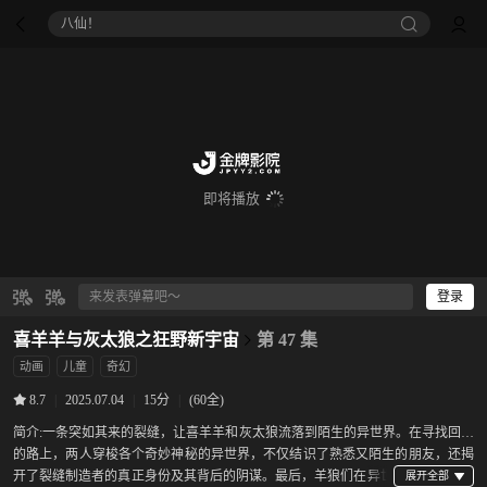
八仙！
即将播放
登录
喜羊羊与灰太狼之狂野新宇宙
第 47 集
动画
儿童
奇幻
|
2025.07.04
|
15分
|
(60全)
8.7
简介:
一条突如其来的裂缝，让喜羊羊和灰太狼流落到陌生的异世界。在寻找回家
的路上，两人穿梭各个奇妙神秘的异世界，不仅结识了熟悉又陌生的朋友，还揭
开了裂缝制造者的真正身份及其背后的阴谋。最后，羊狼们在异世