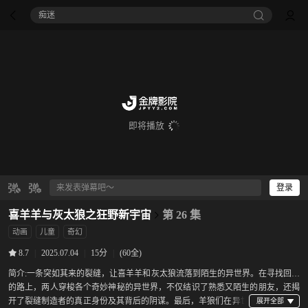
痴迷
即将播放
登录
喜羊羊与灰太狼之狂野新宇宙
第 26 集
动画
儿童
奇幻
|
2025.07.04
|
15分
|
(60全)
8.7
简介:
一条突如其来的裂缝，让喜羊羊和灰太狼流落到陌生的异世界。在寻找回家
的路上，两人穿梭各个奇妙神秘的异世界，不仅结识了熟悉又陌生的朋友，还揭
开了裂缝制造者的真正身份及其背后的阴谋。最后，羊狼们在异世